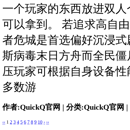
一个玩家的东西放进双人仓
可以拿到。 若追求高自
者危城是首选偏好沉浸式
斯病毒末日方舟而全民僵
压玩家可根据自身设备性
多数游
作者:QuickQ官网 | 分类:QuickQ官网 | 
‹‹
1
2
3
4
5
6
7
8
9
10
›
››