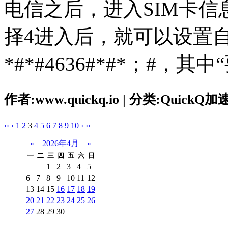
电信之后，进入SIM卡
择4进入后，就可以设置
*#*#4636#*#*；#，其
作者:www.quickq.io | 分类:QuickQ加速
‹‹
‹
1
2
3
4
5
6
7
8
9
10
›
››
«
2026年4月
»
一
二
三
四
五
六
日
1
2
3
4
5
6
7
8
9
10
11
12
13
14
15
16
17
18
19
20
21
22
23
24
25
26
27
28
29
30