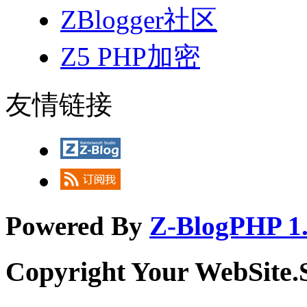
ZBlogger社区
Z5 PHP加密
友情链接
Powered By
Z-BlogPHP 1.
Copyright Your WebSite.