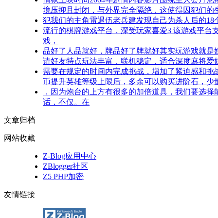
境压抑且封闭，与外界完全隔绝，这使得囚犯们的
犯我们的主角雷退伍老兵建发现自己为杀人后的1
流行的棋牌游戏平台，深受玩家喜爱3 该游戏平台
戏，
品好了人品就好，牌品好了牌就好其实玩游戏就是娱
请好友特点玩法丰富，联机稳定，适合深度麻将爱
需要在规定的时间内完成挑战，增加了紧迫感和挑战
币提升英雄等级上限后，多余可以购买进阶石，少量
，因为炮台的上方有很多的加倍道具，我们要选择
话，不仅。在
文章归档
网站收藏
Z-Blog应用中心
ZBlogger社区
Z5 PHP加密
友情链接