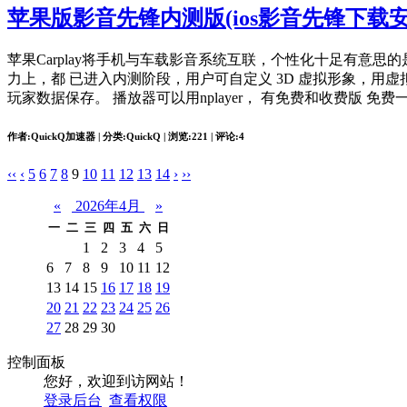
苹果版影音先锋内测版(ios影音先锋下载安
苹果Carplay将手机与车载影音系统互联，个性化十足有意
力上，都 已进入内测阶段，用户可自定义 3D 虚拟形象，用虚
玩家数据保存。 播放器可以用nplayer， 有免费和收费版 免
作者:QuickQ加速器 | 分类:QuickQ | 浏览:221 | 评论:4
‹‹
‹
5
6
7
8
9
10
11
12
13
14
›
››
«
2026年4月
»
一
二
三
四
五
六
日
1
2
3
4
5
6
7
8
9
10
11
12
13
14
15
16
17
18
19
20
21
22
23
24
25
26
27
28
29
30
控制面板
您好，欢迎到访网站！
登录后台
查看权限