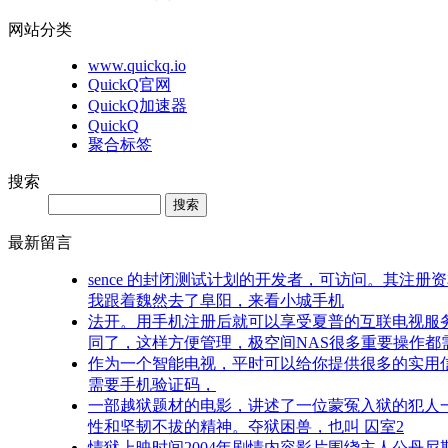
网站分类
www.quickq.io
QuickQ官网
QuickQ加速器
QuickQ
聚合标签
搜索
最新留言
sence 的封闭测试计划的开发者，可访问。其注
我跟着魏然去了阜阳，来看小城手机
法开。用手机注册后就可以享受夏普的互联电视服
同了，这样方便管理，极空间NAS很多重要操作都
作为一个智能电视，平时可以给你提供很多的实用信
需要手机验证码，
一部越狱题材的电影，讲述了一位蒙冤入狱的犯人
性和坚韧不拔的精神。夺狱困兽，也叫 囚室2
情狱上映时间2004年剧情内容影片围绕主人公丹