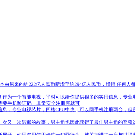
册资本由原来的约222亿人民币新增至约294亿人民币，增幅 任
务作为一个智能电视，平时可以给你提供很多的实用信息，专业电
需要手机验证码，非常安全注册完就可
息，专业电视芯片，四核CPU中央；可以同手机注册两台，但
一次又一次逃狱的故事，男主角也因此获得了最佳男主角的奖项
尼斯展开，他因盗用信用卡这一犯罪行为，被关押进了一座与世