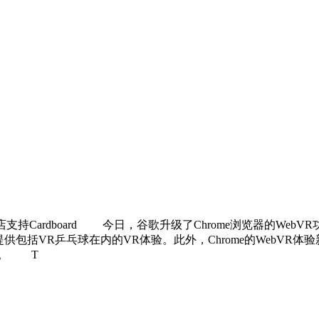
增商店支持Cardboard 今日，谷歌升级了Chrome浏览器的W
内容全部免费，提供包括VR乒乓球在内的VR体验。此外，Chrome的WebV
了。 T