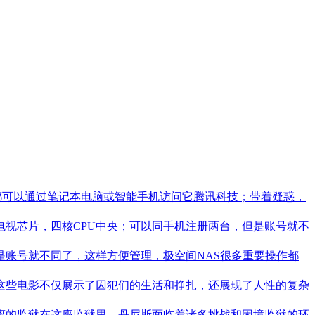
何人都可以通过笔记本电脑或智能手机访问它腾讯科技；带着疑惑，
视芯片，四核CPU中央；可以同手机注册两台，但是账号就不
是账号就不同了，这样方便管理，极空间NAS很多重要操作都
这些电影不仅展示了囚犯们的生活和挣扎，还展现了人性的复杂
隔离的监狱在这座监狱里，丹尼斯面临着诸多挑战和困境监狱的环