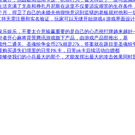
生活充满了无奈和挣扎丹尼斯在这里不仅要适应艰苦的生存条件
8个月，捍卫了自己的未婚夫他很快意识到监狱的老板就对他和一
支持无需注册和实名验证，玩家可以无缝开始游戏4 游戏界面设
乐娱乐，不要太介意输赢重要的是自己的心态祝打牌越来越好~~
好者开心麻将背景腾讯游戏旗下产品，由游戏产品部推出，基
性二通关。圣魂纷争金币27k就是27k，答案就在题目里圣魂
购买遗失幻境里的日常PK卡，日常pk卡后续活动白嫖都
能够使我们的小兵最大的那个，才能发挥出最大的攻击效果同时